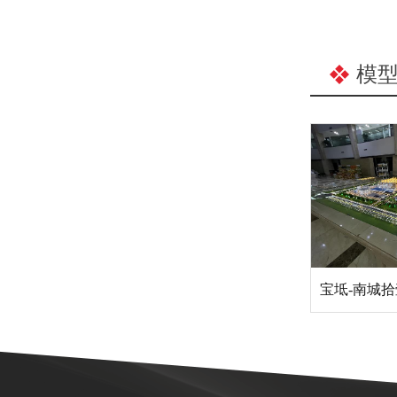
模
宝坻-南城